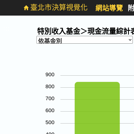
:::
臺北市決算視覺化
網站導覽
跳
到
主
特別收入基金-現金流量
要
:::
特別收入基金＞現金流量綜計
內
容
900
800
700
600
500