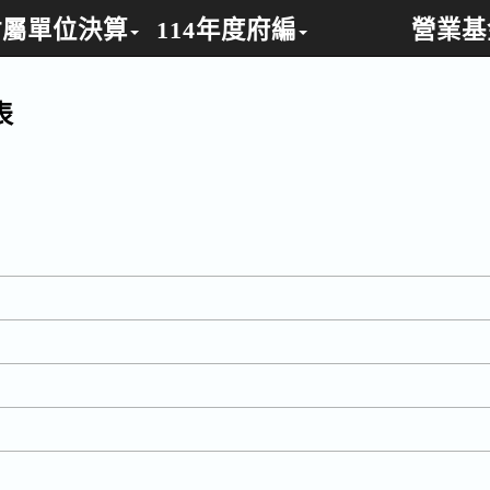
附屬單位決算
114年度府編
營業基
綜計表
表