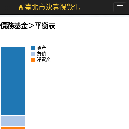
:::
臺北市決算視覺化
Men
跳
到
主
債務基金＞平衡表
:::
債務基金-平衡表
要
內
容
資產
負債
淨資產