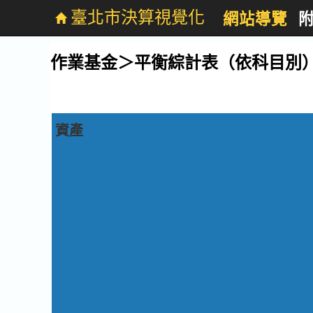
:::
臺北市決算視覺化
網站導覽
跳
到
主
作業基金＞平衡綜計表（依科目別
作業基金-平衡綜計表(依科目
要
:::
內
容
資產