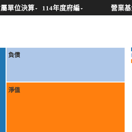
附屬單位決算
114年度府編
營業基
）
別)
負債
淨值